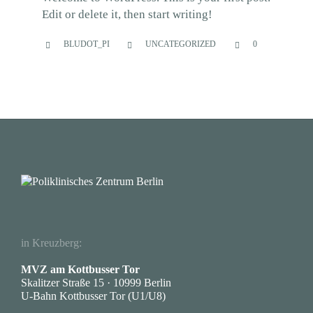
Edit or delete it, then start writing!
COMMENTS
CATEGORY
BLUDOT_PI
UNCATEGORIZED
0



in Kreuzberg:
MVZ am Kottbusser Tor
Skalitzer Straße 15 · 10999 Berlin
U-Bahn Kottbusser Tor (U1/U8)