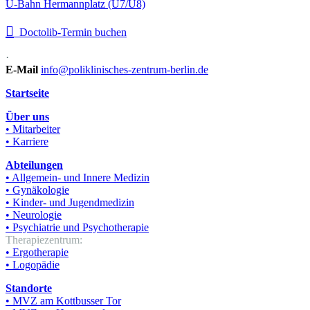
U-Bahn Hermannplatz (U7/U8)

Doctolib-Termin buchen
·
E-Mail
info@poliklinisches-zentrum-berlin.de
Startseite
Über uns
• Mitarbeiter
• Karriere
Abteilungen
• Allgemein- und Innere Medizin
• Gynäkologie
• Kinder- und Jugendmedizin
• Neurologie
• Psychiatrie und Psychotherapie
Therapiezentrum:
• Ergotherapie
• Logopädie
Standorte
• MVZ am Kottbusser Tor