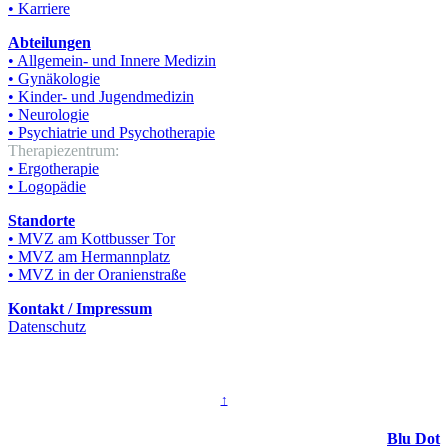
• Karriere
Abteilungen
• Allgemein- und Innere Medizin
• Gynäkologie
• Kinder- und Jugendmedizin
• Neurologie
• Psychiatrie und Psychotherapie
Therapiezentrum:
• Ergotherapie
• Logopädie
Standorte
• MVZ am Kottbusser Tor
• MVZ am Hermannplatz
• MVZ in der Oranienstraße
Kontakt / Impressum
Datenschutz
© KT Poliklinisches Zentrum Berlin GmbH
↑
Umsetzung:
Blu Dot