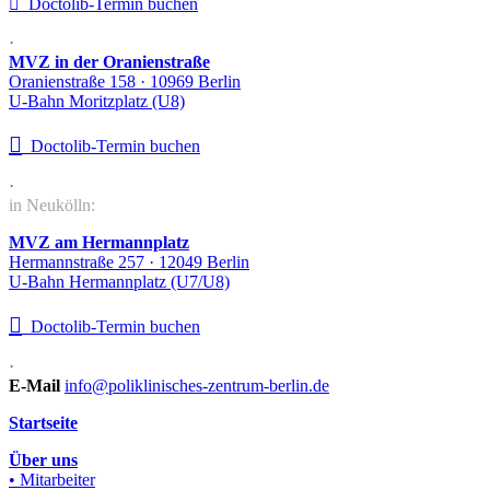

Doctolib-Termin buchen
·
MVZ in der Oranienstraße
Oranienstraße 158 · 10969 Berlin
U-Bahn Moritzplatz (U8)

Doctolib-Termin buchen
·
in Neukölln:
MVZ am Hermannplatz
Hermannstraße 257 · 12049 Berlin
U-Bahn Hermannplatz (U7/U8)

Doctolib-Termin buchen
·
E-Mail
info@poliklinisches-zentrum-berlin.de
Startseite
Über uns
• Mitarbeiter